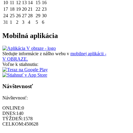
10
11
12
13
14
15
16
17
18
19
20
21
22
23
24
25
26
27
28
29
30
31
1
2
3
4
5
6
Mobilná aplikácia
Sledujte informácie z nášho webu v
mobilnej aplikácii -
V OBRAZE.
Voľne k stiahnutiu:
Návštevnosť
Návštevnosť:
ONLINE:
0
DNES:
140
TÝŽDEŇ:
1578
CELKOM:
450628