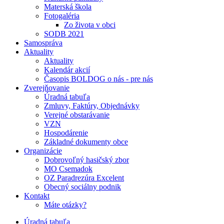
Materská škola
Fotogaléria
Zo života v obci
SODB 2021
Samospráva
Aktuality
Aktuality
Kalendár akcií
Časopis BOLDOG o nás - pre nás
Zverejňovanie
Úradná tabuľa
Zmluvy, Faktúry, Objednávky
Verejné obstarávanie
VZN
Hospodárenie
Základné dokumenty obce
Organizácie
Dobrovoľný hasičský zbor
MO Csemadok
OZ Paradrezúra Excelent
Obecný sociálny podnik
Kontakt
Máte otázky?
Úradná tabuľa