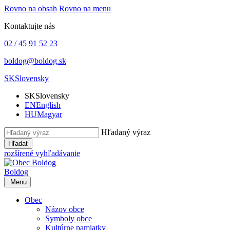
Rovno na obsah
Rovno na menu
Kontaktujte nás
02 / 45 91 52 23
boldog@boldog.sk
SK
Slovensky
SK
Slovensky
EN
English
HU
Magyar
Hľadaný výraz
Hľadať
rozšírené vyhľadávanie
Boldog
Menu
Obec
Názov obce
Symboly obce
Kultúrne pamiatky