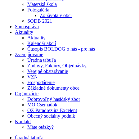
Materská škola
Fotogaléria
Zo života v obci
SODB 2021
Samospráva
Aktuality
Aktuality
Kalendár akcií
Časopis BOLDOG o nás - pre nás
Zverejňovanie
Úradná tabuľa
Zmluvy, Faktúry, Objednávky
Verejné obstarávanie
VZN
Hospodárenie
Základné dokumenty obce
Organizácie
Dobrovoľný hasičský zbor
MO Csemadok
OZ Paradrezúra Excelent
Obecný sociálny podnik
Kontakt
Máte otázky?
Úradná tabuľa