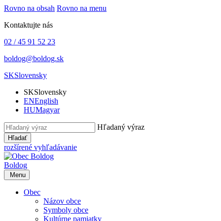
Rovno na obsah
Rovno na menu
Kontaktujte nás
02 / 45 91 52 23
boldog@boldog.sk
SK
Slovensky
SK
Slovensky
EN
English
HU
Magyar
Hľadaný výraz
Hľadať
rozšírené vyhľadávanie
Boldog
Menu
Obec
Názov obce
Symboly obce
Kultúrne pamiatky