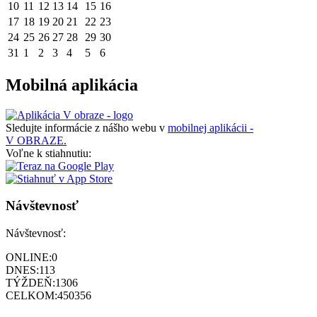
10
11
12
13
14
15
16
17
18
19
20
21
22
23
24
25
26
27
28
29
30
31
1
2
3
4
5
6
Mobilná aplikácia
Sledujte informácie z nášho webu v
mobilnej aplikácii -
V OBRAZE.
Voľne k stiahnutiu:
Návštevnosť
Návštevnosť:
ONLINE:
0
DNES:
113
TÝŽDEŇ:
1306
CELKOM:
450356