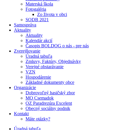
Materská škola
Fotogaléria
Zo života v obci
SODB 2021
Samospráva
Aktuality
Aktuality
Kalendár akcií
Časopis BOLDOG o nás - pre nás
Zverejňovanie
Úradná tabuľa
Zmluvy, Faktúry, Objednávky
Verejné obstarávanie
VZN
Hospodárenie
Základné dokumenty obce
Organizácie
Dobrovoľný hasičský zbor
MO Csemadok
OZ Paradrezúra Excelent
Obecný sociálny podnik
Kontakt
Máte otázky?
Úradná tabuľa