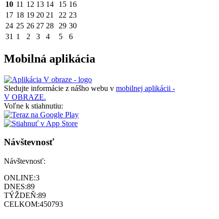
10
11
12
13
14
15
16
17
18
19
20
21
22
23
24
25
26
27
28
29
30
31
1
2
3
4
5
6
Mobilná aplikácia
Sledujte informácie z nášho webu v
mobilnej aplikácii -
V OBRAZE.
Voľne k stiahnutiu:
Návštevnosť
Návštevnosť:
ONLINE:
3
DNES:
89
TÝŽDEŇ:
89
CELKOM:
450793