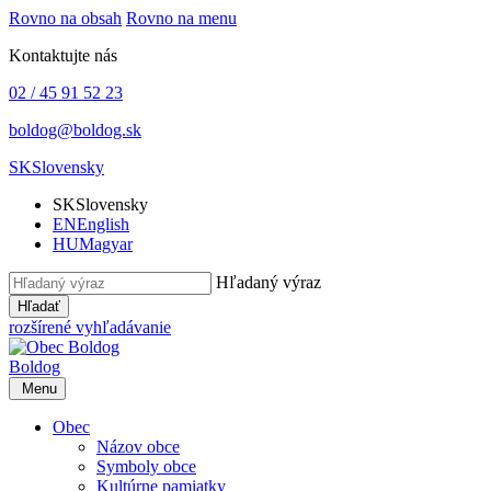
Rovno na obsah
Rovno na menu
Kontaktujte nás
02 / 45 91 52 23
boldog@boldog.sk
SK
Slovensky
SK
Slovensky
EN
English
HU
Magyar
Hľadaný výraz
Hľadať
rozšírené vyhľadávanie
Boldog
Menu
Obec
Názov obce
Symboly obce
Kultúrne pamiatky