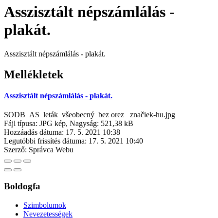
Asszisztált népszámlálás -
plakát.
Asszisztált népszámlálás - plakát.
Mellékletek
Asszisztált népszámlálás - plakát.
SODB_AS_leták_všeobecný_bez orez_ značiek-hu.jpg
Fájl típusa: JPG kép, Nagyság: 521,38 kB
Hozzáadás dátuma:
17. 5. 2021 10:38
Legutóbbi frissítés dátuma:
17. 5. 2021 10:40
Szerző:
Správca Webu
Boldogfa
Szimbolumok
Nevezetességek