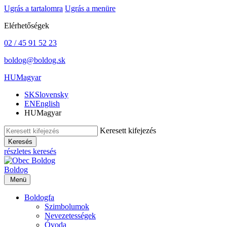
Ugrás a tartalomra
Ugrás a menüre
Elérhetőségek
02 / 45 91 52 23
boldog@boldog.sk
HU
Magyar
SK
Slovensky
EN
English
HU
Magyar
Keresett kifejezés
Keresés
részletes keresés
Boldog
Menü
Boldogfa
Szimbolumok
Nevezetességek
Óvoda