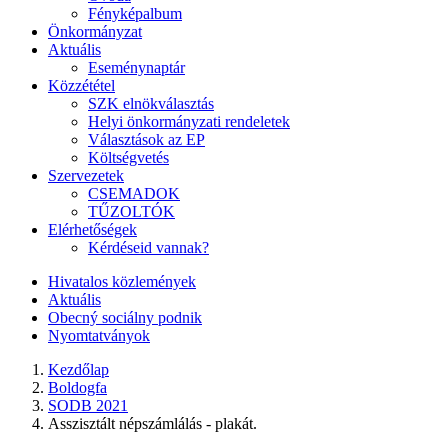
Fényképalbum
Önkormányzat
Aktuális
Eseménynaptár
Közzététel
SZK elnökválasztás
Helyi önkormányzati rendeletek
Választások az EP
Költségvetés
Szervezetek
CSEMADOK
TŰZOLTÓK
Elérhetőségek
Kérdéseid vannak?
Hivatalos közlemények
Aktuális
Obecný sociálny podnik
Nyomtatványok
Kezdőlap
Boldogfa
SODB 2021
Asszisztált népszámlálás - plakát.