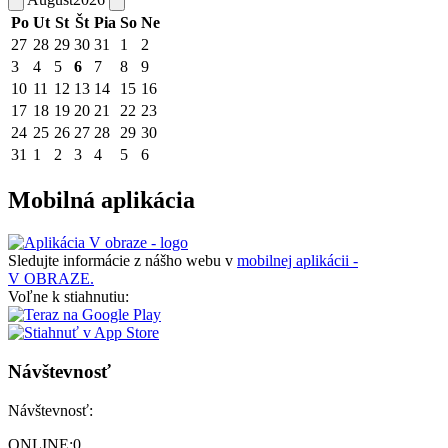
Po
Ut
St
Št
Pia
So
Ne
27
28
29
30
31
1
2
3
4
5
6
7
8
9
10
11
12
13
14
15
16
17
18
19
20
21
22
23
24
25
26
27
28
29
30
31
1
2
3
4
5
6
Mobilná aplikácia
Sledujte informácie z nášho webu v
mobilnej aplikácii -
V OBRAZE.
Voľne k stiahnutiu:
Návštevnosť
Návštevnosť:
ONLINE:
0