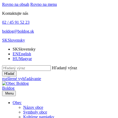
Rovno na obsah
Rovno na menu
Kontaktujte nás
02 / 45 91 52 23
boldog@boldog.sk
SK
Slovensky
SK
Slovensky
EN
English
HU
Magyar
Hľadaný výraz
Hľadať
rozšírené vyhľadávanie
Boldog
Menu
Obec
Názov obce
Symboly obce
Kultúrne pamiatky