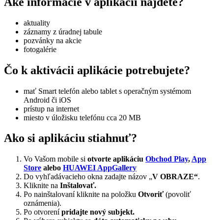
Aké informácie v aplikácii nájdete?
aktuality
záznamy z úradnej tabule
pozvánky na akcie
fotogalérie
Čo k aktivácii aplikácie potrebujete?
mať Smart telefón alebo tablet s operačným systémom
Android či iOS
prístup na internet
miesto v úložisku telefónu cca 20 MB
Ako si aplikáciu stiahnuť?
Vo Vašom mobile si
otvorte aplikáciu
Obchod Play
,
App
Store
alebo
HUAWEI AppGallery
Do vyhľadávacieho okna zadajte názov „
V OBRAZE“
.
Kliknite na
Inštalovať.
Po nainštalovaní kliknite na položku
Otvoriť
(povoliť
oznámenia).
Po otvorení
pridajte nový subjekt.