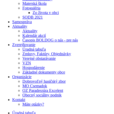
Materská škola
Fotogaléria
Zo života v obci
SODB 2021
Samospráva
Aktuality
Aktuality
Kalendár akcií
Časopis BOLDOG o nás - pre nás
Zverejňovanie
Úradná tabuľa
Zmluvy, Faktúry, Objednávky
Verejné obstarávanie
VZN
Hospodárenie
Základné dokumenty obce
Organizácie
Dobrovoľný hasičský zbor
MO Csemadok
OZ Paradrezúra Excelent
Obecný sociálny podnik
Kontakt
Máte otázky?
Úradná tabuľa