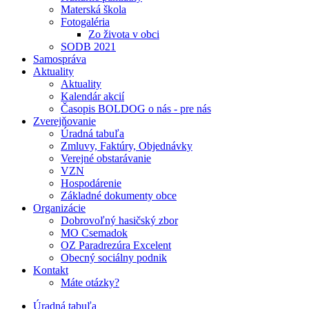
Materská škola
Fotogaléria
Zo života v obci
SODB 2021
Samospráva
Aktuality
Aktuality
Kalendár akcií
Časopis BOLDOG o nás - pre nás
Zverejňovanie
Úradná tabuľa
Zmluvy, Faktúry, Objednávky
Verejné obstarávanie
VZN
Hospodárenie
Základné dokumenty obce
Organizácie
Dobrovoľný hasičský zbor
MO Csemadok
OZ Paradrezúra Excelent
Obecný sociálny podnik
Kontakt
Máte otázky?
Úradná tabuľa