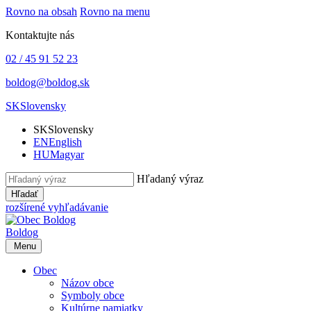
Rovno na obsah
Rovno na menu
Kontaktujte nás
02 / 45 91 52 23
boldog@boldog.sk
SK
Slovensky
SK
Slovensky
EN
English
HU
Magyar
Hľadaný výraz
Hľadať
rozšírené vyhľadávanie
Boldog
Menu
Obec
Názov obce
Symboly obce
Kultúrne pamiatky