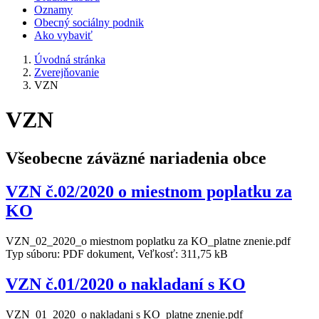
Oznamy
Obecný sociálny podnik
Ako vybaviť
Úvodná stránka
Zverejňovanie
VZN
VZN
Všeobecne záväzné nariadenia obce
VZN č.02/2020 o miestnom poplatku za
KO
VZN_02_2020_o miestnom poplatku za KO_platne znenie.pdf
Typ súboru: PDF dokument, Veľkosť: 311,75 kB
VZN č.01/2020 o nakladaní s KO
VZN_01_2020_o nakladani s KO_platne znenie.pdf