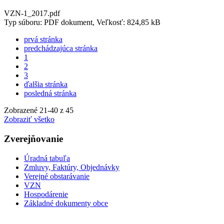
VZN-1_2017.pdf
Typ súboru: PDF dokument, Veľkosť: 824,85 kB
prvá stránka
predchádzajúca stránka
1
2
3
ďalšia stránka
posledná stránka
Zobrazené
21
-
40
z 45
Zobraziť všetko
Zverejňovanie
Úradná tabuľa
Zmluvy, Faktúry, Objednávky
Verejné obstarávanie
VZN
Hospodárenie
Základné dokumenty obce