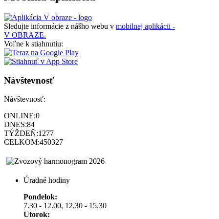
Sledujte informácie z nášho webu v
mobilnej aplikácii -
V OBRAZE.
Voľne k stiahnutiu:
Návštevnosť
Návštevnosť:
ONLINE:
0
DNES:
84
TÝŽDEŇ:
1277
CELKOM:
450327
Úradné hodiny
Pondelok:
7.30 - 12.00, 12.30 - 15.30
Utorok: