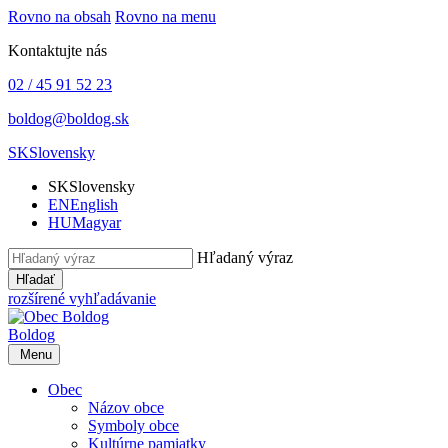
Rovno na obsah
Rovno na menu
Kontaktujte nás
02 / 45 91 52 23
boldog@boldog.sk
SK
Slovensky
SK
Slovensky
EN
English
HU
Magyar
Hľadaný výraz
Hľadať
rozšírené vyhľadávanie
Boldog
Menu
Obec
Názov obce
Symboly obce
Kultúrne pamiatky