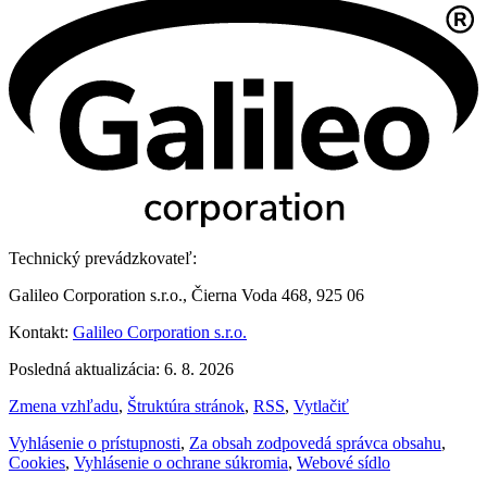
Technický prevádzkovateľ:
Galileo Corporation s.r.o., Čierna Voda 468, 925 06
Kontakt:
Galileo Corporation s.r.o.
Posledná aktualizácia: 6. 8. 2026
Zmena vzhľadu
,
Štruktúra stránok
,
RSS
,
Vytlačiť
Vyhlásenie o prístupnosti
,
Za obsah zodpovedá správca obsahu
,
Cookies
,
Vyhlásenie o ochrane súkromia
,
Webové sídlo