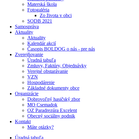
Materská škola
Fotogaléria
Zo života v obci
SODB 2021
Samospráva
Aktuality
Aktuality
Kalendár akcií
Časopis BOLDOG o nás - pre nás
Zverejňovanie
Úradná tabuľa
Zmluvy, Faktúry, Objednávky
Verejné obstarávanie
VZN
Hospodárenie
Základné dokumenty obce
Organizácie
Dobrovoľný hasičský zbor
MO Csemadok
OZ Paradrezúra Excelent
Obecný sociálny podnik
Kontakt
Máte otázky?
Úradná tabuľa