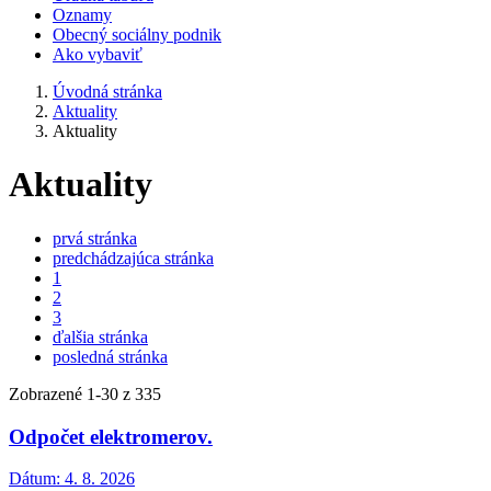
Oznamy
Obecný sociálny podnik
Ako vybaviť
Úvodná stránka
Aktuality
Aktuality
Aktuality
prvá stránka
predchádzajúca stránka
1
2
3
ďalšia stránka
posledná stránka
Zobrazené
1
-
30
z 335
Odpočet elektromerov.
Dátum:
4. 8. 2026