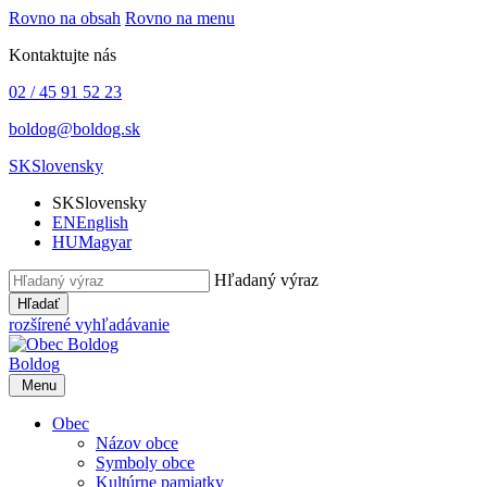
Rovno na obsah
Rovno na menu
Kontaktujte nás
02 / 45 91 52 23
boldog@boldog.sk
SK
Slovensky
SK
Slovensky
EN
English
HU
Magyar
Hľadaný výraz
Hľadať
rozšírené vyhľadávanie
Boldog
Menu
Obec
Názov obce
Symboly obce
Kultúrne pamiatky