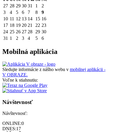
27
28
29
30
31
1
2
3
4
5
6
7
8
9
10
11
12
13
14
15
16
17
18
19
20
21
22
23
24
25
26
27
28
29
30
31
1
2
3
4
5
6
Mobilná aplikácia
Sledujte informácie z nášho webu v
mobilnej aplikácii -
V OBRAZE.
Voľne k stiahnutiu:
Návštevnosť
Návštevnosť:
ONLINE:
0
DNES:
17