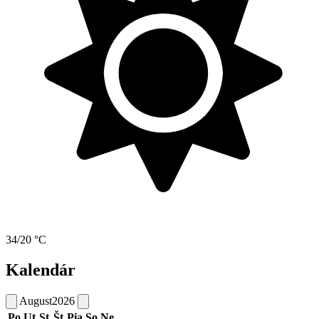
34/20 °C
Kalendár
August
2026
Po
Ut
St
Št
Pia
So
Ne