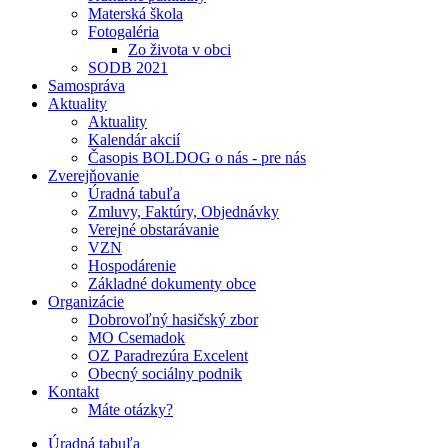
Materská škola
Fotogaléria
Zo života v obci
SODB 2021
Samospráva
Aktuality
Aktuality
Kalendár akcií
Časopis BOLDOG o nás - pre nás
Zverejňovanie
Úradná tabuľa
Zmluvy, Faktúry, Objednávky
Verejné obstarávanie
VZN
Hospodárenie
Základné dokumenty obce
Organizácie
Dobrovoľný hasičský zbor
MO Csemadok
OZ Paradrezúra Excelent
Obecný sociálny podnik
Kontakt
Máte otázky?
Úradná tabuľa