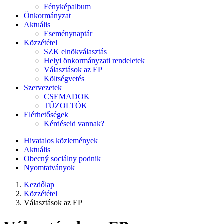
Fényképalbum
Önkormányzat
Aktuális
Eseménynaptár
Közzététel
SZK elnökválasztás
Helyi önkormányzati rendeletek
Választások az EP
Költségvetés
Szervezetek
CSEMADOK
TŰZOLTÓK
Elérhetőségek
Kérdéseid vannak?
Hivatalos közlemények
Aktuális
Obecný sociálny podnik
Nyomtatványok
Kezdőlap
Közzététel
Választások az EP