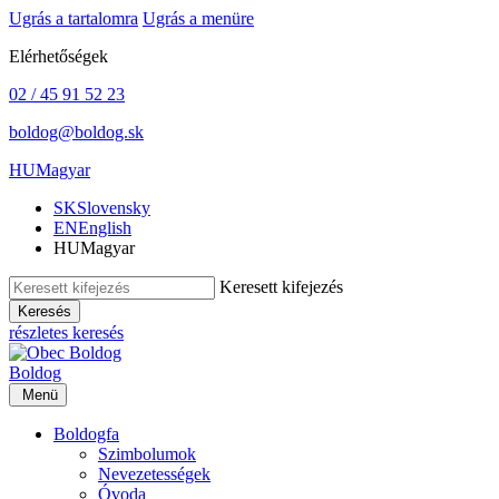
Ugrás a tartalomra
Ugrás a menüre
Elérhetőségek
02 / 45 91 52 23
boldog@boldog.sk
HU
Magyar
SK
Slovensky
EN
English
HU
Magyar
Keresett kifejezés
Keresés
részletes keresés
Boldog
Menü
Boldogfa
Szimbolumok
Nevezetességek
Óvoda