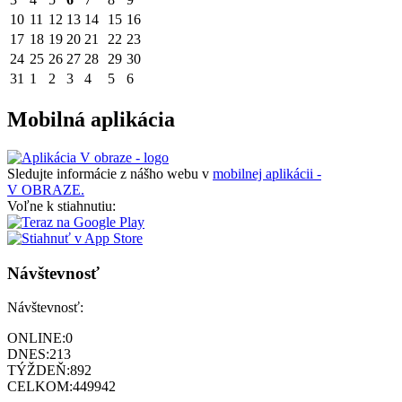
10
11
12
13
14
15
16
17
18
19
20
21
22
23
24
25
26
27
28
29
30
31
1
2
3
4
5
6
Mobilná aplikácia
Sledujte informácie z nášho webu v
mobilnej aplikácii -
V OBRAZE.
Voľne k stiahnutiu:
Návštevnosť
Návštevnosť:
ONLINE:
0
DNES:
213
TÝŽDEŇ:
892
CELKOM:
449942