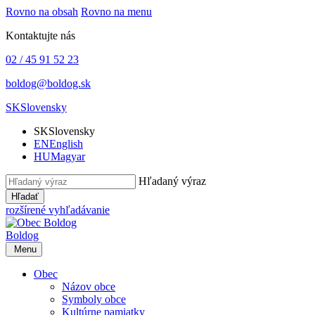
Rovno na obsah
Rovno na menu
Kontaktujte nás
02 / 45 91 52 23
boldog@boldog.sk
SK
Slovensky
SK
Slovensky
EN
English
HU
Magyar
Hľadaný výraz
Hľadať
rozšírené vyhľadávanie
Boldog
Menu
Obec
Názov obce
Symboly obce
Kultúrne pamiatky