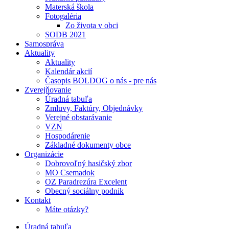
Materská škola
Fotogaléria
Zo života v obci
SODB 2021
Samospráva
Aktuality
Aktuality
Kalendár akcií
Časopis BOLDOG o nás - pre nás
Zverejňovanie
Úradná tabuľa
Zmluvy, Faktúry, Objednávky
Verejné obstarávanie
VZN
Hospodárenie
Základné dokumenty obce
Organizácie
Dobrovoľný hasičský zbor
MO Csemadok
OZ Paradrezúra Excelent
Obecný sociálny podnik
Kontakt
Máte otázky?
Úradná tabuľa