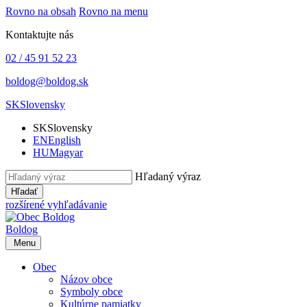
Rovno na obsah
Rovno na menu
Kontaktujte nás
02 / 45 91 52 23
boldog@boldog.sk
SK
Slovensky
SK
Slovensky
EN
English
HU
Magyar
Hľadaný výraz
Hľadať
rozšírené vyhľadávanie
Boldog
Menu
Obec
Názov obce
Symboly obce
Kultúrne pamiatky