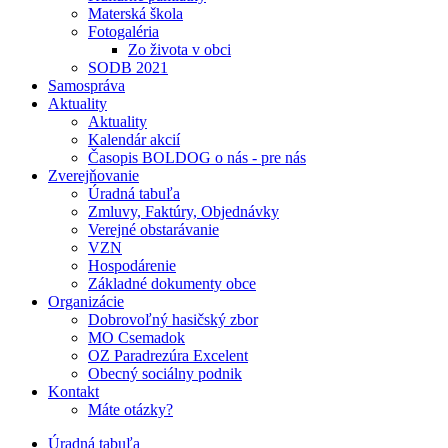
Materská škola
Fotogaléria
Zo života v obci
SODB 2021
Samospráva
Aktuality
Aktuality
Kalendár akcií
Časopis BOLDOG o nás - pre nás
Zverejňovanie
Úradná tabuľa
Zmluvy, Faktúry, Objednávky
Verejné obstarávanie
VZN
Hospodárenie
Základné dokumenty obce
Organizácie
Dobrovoľný hasičský zbor
MO Csemadok
OZ Paradrezúra Excelent
Obecný sociálny podnik
Kontakt
Máte otázky?
Úradná tabuľa