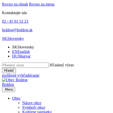
Rovno na obsah
Rovno na menu
Kontaktujte nás
02 / 45 91 52 23
boldog@boldog.sk
SK
Slovensky
SK
Slovensky
EN
English
HU
Magyar
Hľadaný výraz
Hľadať
rozšírené vyhľadávanie
Boldog
Menu
Obec
Názov obce
Symboly obce
Kultúrne pamiatky