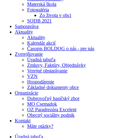
Materská škola
Fotogaléria
Zo života v obci
SODB 2021
Samospráva
Aktuality
Aktuality
Kalendár akcií
Časopis BOLDOG o nás - pre nás
Zverejňovanie
Úradná tabuľa
Zmluvy, Faktúry, Objednávky
Verejné obstarávanie
VZN
Hospodárenie
Základné dokumenty obce
Organizácie
Dobrovoľný hasičský zbor
MO Csemadok
OZ Paradrezúra Excelent
Obecný sociálny podnik
Kontakt
Máte otázky?
Úradná tabuľa