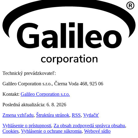
Technický prevádzkovateľ:
Galileo Corporation s.r.o., Čierna Voda 468, 925 06
Kontakt:
Galileo Corporation s.r.o.
Posledná aktualizácia: 6. 8. 2026
Zmena vzhľadu
,
Štruktúra stránok
,
RSS
,
Vytlačiť
Vyhlásenie o prístupnosti
,
Za obsah zodpovedá správca obsahu
,
Cookies
,
Vyhlásenie o ochrane súkromia
,
Webové sídlo