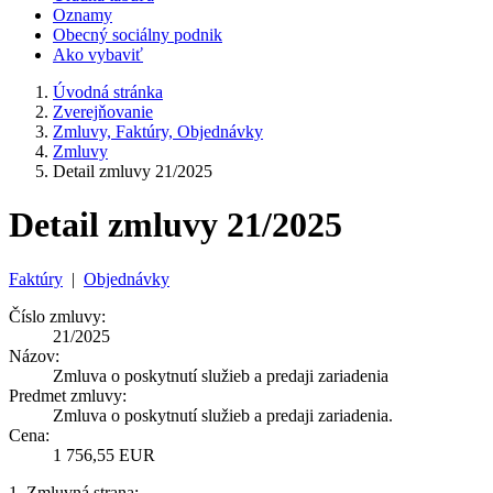
Oznamy
Obecný sociálny podnik
Ako vybaviť
Úvodná stránka
Zverejňovanie
Zmluvy, Faktúry, Objednávky
Zmluvy
Detail zmluvy 21/2025
Detail zmluvy 21/2025
Faktúry
|
Objednávky
Číslo zmluvy:
21/2025
Názov:
Zmluva o poskytnutí služieb a predaji zariadenia
Predmet zmluvy:
Zmluva o poskytnutí služieb a predaji zariadenia.
Cena:
1 756,55 EUR
1. Zmluvná strana: