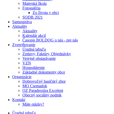
Materská škola
Fotogaléria
Zo života v obci
SODB 2021
Samospráva
Aktuality
Aktuality
Kalendár akcií
Časopis BOLDOG o nás - pre nás
Zverejňovanie
Úradná tabuľa
Zmluvy, Faktúry, Objednávky
Verejné obstarávanie
VZN
Hospodárenie
Základné dokumenty obce
Organizácie
Dobrovoľný hasičský zbor
MO Csemadok
OZ Paradrezúra Excelent
Obecný sociálny podnik
Kontakt
Máte otázky?
Úradná tabuľa