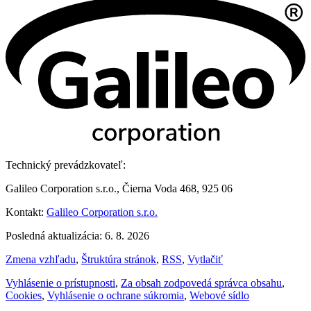
Technický prevádzkovateľ:
Galileo Corporation s.r.o., Čierna Voda 468, 925 06
Kontakt:
Galileo Corporation s.r.o.
Posledná aktualizácia: 6. 8. 2026
Zmena vzhľadu
,
Štruktúra stránok
,
RSS
,
Vytlačiť
Vyhlásenie o prístupnosti
,
Za obsah zodpovedá správca obsahu
,
Cookies
,
Vyhlásenie o ochrane súkromia
,
Webové sídlo