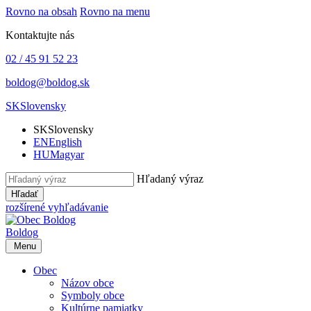
Rovno na obsah
Rovno na menu
Kontaktujte nás
02 / 45 91 52 23
boldog@boldog.sk
SK
Slovensky
SK
Slovensky
EN
English
HU
Magyar
Hľadaný výraz
Hľadať
rozšírené vyhľadávanie
Boldog
Menu
Obec
Názov obce
Symboly obce
Kultúrne pamiatky